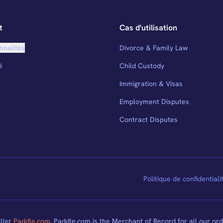
t
Cas d'utilisation
nnalités
Divorce & Family Law
é
Child Custody
Immigration & Visas
Employment Disputes
Contract Disputes
Politique de confidentiali
ller
Paddle.com
. Paddle.com is the Merchant of Record for all our ord