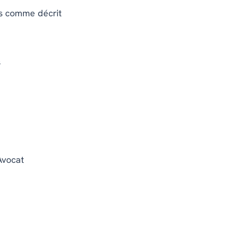
pas comme décrit
s
Avocat