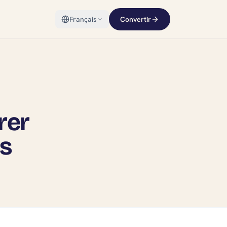
Français
Convertir
rer
es