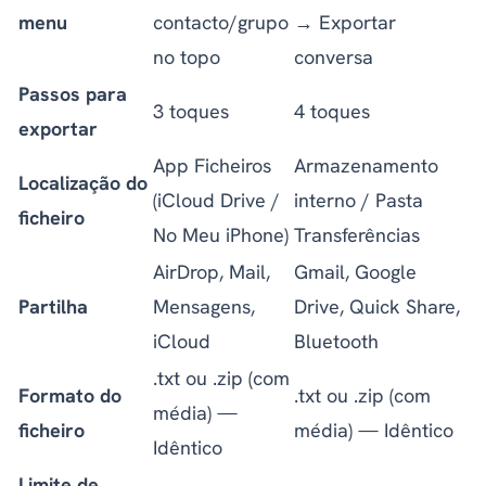
menu
contacto/grupo
→ Exportar
no topo
conversa
Passos para
3 toques
4 toques
exportar
App Ficheiros
Armazenamento
Localização do
(iCloud Drive /
interno / Pasta
ficheiro
No Meu iPhone)
Transferências
AirDrop, Mail,
Gmail, Google
Partilha
Mensagens,
Drive, Quick Share,
iCloud
Bluetooth
.txt ou .zip (com
Formato do
.txt ou .zip (com
média) —
ficheiro
média) — Idêntico
Idêntico
Limite de