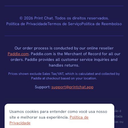
© 2026 Print Chat. Todos os direitos reservados.
Política de Privacidade
Termos de Serviço
Política de Reembolso
Our order process is conducted by our online reseller
Paddle.com
. Paddle.com is the Merchant of Record for all our
orders. Paddle provides all customer service inquiries and
handles returns.
Prices shown exclude Sales Tax/VAT, which is calculated and collected by
Paddle at checkout based on your location.
Support:
support@printchat.app
Aviso Legal:
Print Chat é uma ferramenta de software independente e não é
Usamos cookies para entender como você usa nosso
afiliada, autorizada, endossada ou de qualquer forma oficialmente conectada
site e melhorar sua experiência.
Politica de
com WhatsApp LLC, Meta Platforms, Inc., ou qualquer de suas subsidiárias ou
Privacidade
afiliadas.
whatsapp.com
.